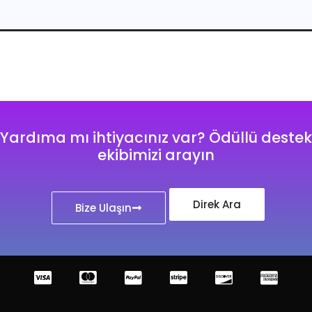
Yardıma mı ihtiyacınız var? Ödüllü destek
ekibimizi arayın
Direk Ara
Bize Ulaşın