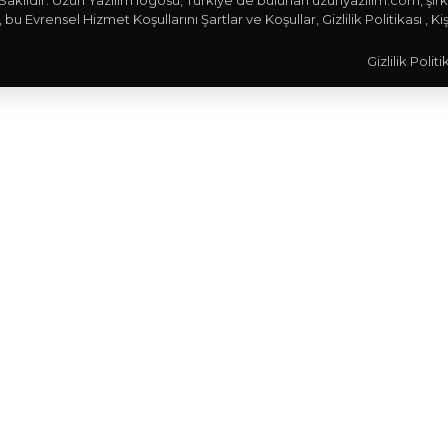
Saklıdır. Uzun Yazılım logosu, Türkiye’de bulunan uzunyazilim.com, şirket
 bu Evrensel Hizmet Koşullarını Şartlar ve Koşullar, Gizlilik Politikası , K
Gizlilik Politi