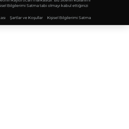
inin kayıtlı ticari markasıdır. Bu Sitenin kullanımı
işisel Bilgilerimi Satma tabi olmayı kabul ettiğinizi
kası
Şartlar ve Koşullar
Kişisel Bilgilerimi Satma