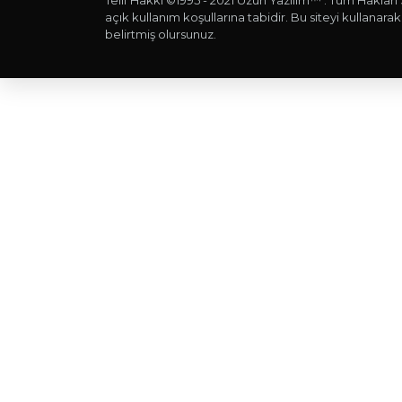
Telif Hakkı ©1995 - 2021 Uzun Yazılım™ . Tüm Hakları 
açık kullanım koşullarına tabidir. Bu siteyi kullanarak,
belirtmiş olursunuz.